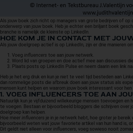
Als jouw boek zich richt op managers van grote bedrijven of op o
onderwerp van jouw boek. Heb je echter een briljant boek gesch
branche is namelijk de kleinste op LinkedIn.
HOE KOM JE IN CONTACT MET JOU
Als jouw doelgroep actief is op LinkedIn, zijn er drie manieren 
Voeg
influencers
toe aan jouw netwerk.
Word lid van groepen en doe actief mee aan discussies die
Plaats posts op LinkedIn Pulse en neem daarin een link n
Heb je het erg druk en kun je niet te veel tijd besteden aan Lin
dan rommelige posts die afbreuk doen aan jouw status als expert. 
mensen kunt helpen en waarom jouw boek interessant voor hen i
1. VOEG
INFLUENCERS
TOE AAN JO
Natuurlijk kun je vijfduizend willekeurige mensen toevoegen en
te voegen. Bestaan er bijvoorbeeld bloggers die schrijven over
doelgroep kan helpen.
Hoe meer
influencers
je in je netwerk hebt, hoe groter je bere
bijvoorbeeld weten wat jouw favoriete artikel van hun hand is, 
Dit geldt niet alleen voor
influencers
, voeg sowieso nooit zomaa