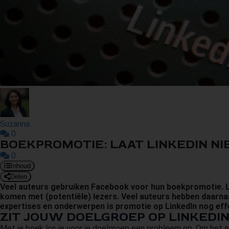
Suzanna
0
BOEKPROMOTIE: LAAT LINKEDIN NIE
0
Inhoud
Delen
Veel auteurs gebruiken Facebook voor hun boekpromotie. Log
komen met (potentiële) lezers. Veel auteurs hebben daarna
expertises en onderwerpen is promotie op LinkedIn nog eff
ZIT JOUW DOELGROEP OP LINKEDIN
Met je boek los je voor je doelgroep een probleem op. Om het e