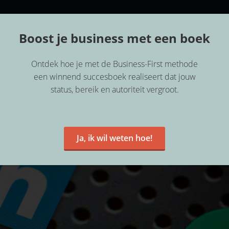
BEGIN
BOEK &
JOUW
HIER
BUSINESS
TOPTEAM
Boost je business met een boek
Ontdek hoe je met de Business-First methode
een winnend succesboek realiseert dat jouw
status, bereik en autoriteit vergroot.
Ja, ik wil weten hoe!