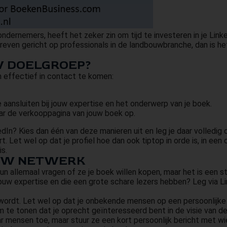
ndernemers, heeft het zeker zin om tijd te investeren in je Link
reven gericht op professionals in de landbouwbranche, dan is he
W DOELGROEP?
om effectief in contact te komen:
 aansluiten bij jouw expertise en het onderwerp van je boek.
aar de verkooppagina van jouw boek op.
kedIn? Kies dan één van deze manieren uit en leg je daar volledi
Let wel op dat je profiel hoe dan ook tiptop in orde is, in een oo
s.
UW NETWERK
 hun allemaal vragen of ze je boek willen kopen, maar het is ee
 jouw expertise en die een grote schare lezers hebben? Leg via 
ik wordt. Let wel op dat je onbekende mensen op een persoonlijk
om te tonen dat je oprecht geïnteresseerd bent in de visie van d
r mensen toe, maar stuur ze een kort persoonlijk bericht met wi