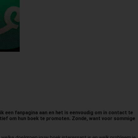
ik een fanpagina aan en het is eenvoudig om in contact te
actief om hun boek te promoten. Zonde, want voor sommige
r welke doelgroep jouw boek interessant is en welk probleem je