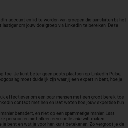
edIn-account en lid te worden van groepen die aansluiten bij het
t lastiger om jouw doelgroep via LinkedIn te bereiken. Deze
g op toe. Je kunt beter geen posts plaatsen op LinkedIn Pulse,
gopslag moet duidelijk zijn waar jij een expert in bent, hoe je
n stuk effectiever om een paar mensen met een groot bereik toe
LinkedIn contact met hen en laat weten hoe jouw expertise hun
e manier benadert, en niet op een spammerige manier. Laat
eze persoon en niet alleen een snelle
sale
wilt maken.
e je bent en wat je voor hen kunt betekenen. Zo vergroot je de