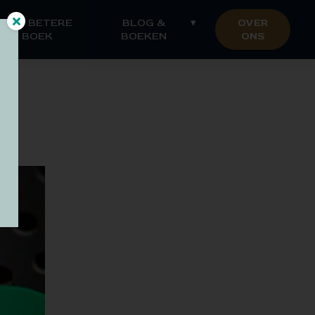
HET BETERE
BLOG &
OVER
BOEK
BOEKEN
ONS