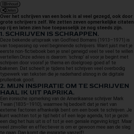
Inhoud
 op de
Delen
e. Hierdoor
Over het schrijven van een boek is al veel gezegd, ook door
 website-
grote schrijvers zelf. We zetten zeven opmerkelijke citaten
ren
op rij en laten zien hoe toepasselijk ze nog steeds zijn.
1. SCHRIJVEN IS SCHRAPPEN.
nte
Deze bekende uitspraak van Godfried Bomans (1913–1971) is
enties
van toepassing op veel beginnende schrijvers. Want juist met je
gebaseerd
eerste non-fictieboek ben je snel geneigd veel te veel te willen
 gedrag van
vertellen.Onze advies is daarom: ‘schrap’ al voor je begint met
schrijven door vooraf je thema en doelgroep goed af te
ezoeker.
bakenen. Dat scheelt je tijdens het schrijven veel overbodig
typewerk van teksten die je naderhand alsnog in de digitale
prullenbak gooit.
uren
2. MIJN INSPIRATIE OM TE SCHRIJVEN
HAAL IK UIT PAPRIKA.
Een ironische opmerking van de Amerikaanse schrijver Mark
Twain (1835–1910), waarmee hij bedoelt dat je niet van
externe factoren afhankelijk bent om een boek te schrijven. Je
kunt wachten tot je tijd hebt of een lege agenda, tot je gezin
een dag het huis uit is of tot je een geniale ingeving krijgt. Maar
veel zinvoller en effectiever is om er gewoon mee aan de slag
te gaan. Dan komt die inspiratie vanzelf!