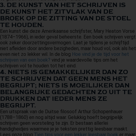
3. DE KUNST VAN HET SCHRIJVEN IS
DE KUNST HET ZITVLAK VAN DE
BROEK OP DE ZITTING VAN DE STOEL
TE HOUDEN.
Een kunst die deze Amerikaanse schrijfster, Mary Heaton Vorse
(1874–1966), in ieder geval beheerste. Een boek schrijven vergt
ook zeker doorzettingsvermogen. Laat je tijdens je schrijftijd
niet afleiden door andere bezigheden, maar houd vol, ook als het
even niet zo lekker wil. In de blog
Hoe vind je de tijd voor het
schrijven van een boek?
vind je waardevolle tips om het
schrijven vol te houden tot het eind.
4. NIETS IS GEMAKKELIJKER DAN ZO
TE SCHRIJVEN DAT GEEN MENS HET
BEGRIJPT; NIETS IS MOEILIJKER DAN
BELANGRIJKE GEDACHTEN ZO UIT TE
DRUKKEN DAT IEDER MENS ZE
BEGRIJPT.
Een uitspraak van de Duitse filosoof Arthur Schopenhauer
(1788–1860) en nog altijd waar. Gelukkig hoeft begrijpelijk
schrijven geen worsteling te zijn. Er bestaan allerlei
handigheidjes waarmee je je teksten prettig leesbaar maakt.
Lees onze blog
Tien tips voor een lekker leesbaar boek
er maar