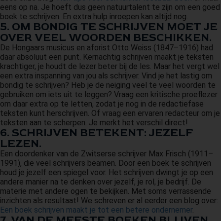
eens op na. Je hoeft dus geen natuurtalent te zijn om een goed
boek te schrijven. En extra hulp inroepen kan altijd nog.
5. OM BONDIG TE SCHRIJVEN MOET JE
OVER VEEL WOORDEN BESCHIKKEN.
De Hongaars musicus en aforist Otto Weiss (1847–1916) had
daar absoluut een punt. Kernachtig schrijven maakt je teksten
krachtiger, je houdt de lezer beter bij de les. Maar het vergt wel
een extra inspanning van jou als schrijver. Vind je het lastig om
bondig te schrijven? Heb je de neiging veel te veel woorden te
gebruiken om iets uit te leggen? Vraag een kritische proeflezer
om daar extra op te letten, zodat je nog in de redactiefase
teksten kunt herschrijven. Of vraag een ervaren redacteur om je
teksten aan te scherpen. Je merkt het verschil direct!
6. SCHRIJVEN BETEKENT: JEZELF
LEZEN.
Een doordenker van de Zwitserse schrijver Max Frisch (1911–
1991), die veel schrijvers beamen. Door een boek te schrijven
houd je jezelf een spiegel voor. Het schrijven dwingt je op een
andere manier na te denken over jezelf, je rol, je bedrijf. De
materie met andere ogen te bekijken. Met soms verrassende
inzichten als resultaat! We schreven er al eerder een blog over:
Een boek schrijven maakt je tot een betere ondernemer
.
7. VAN DE MEESTE BOEKEN BLIJVEN