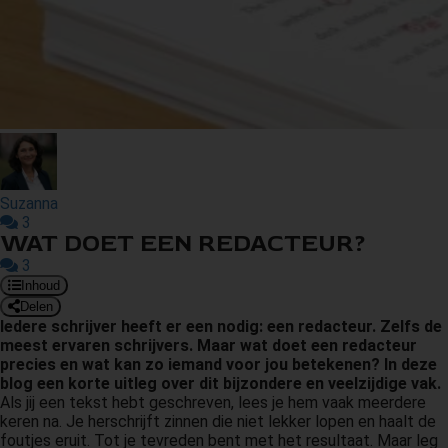
s kan de
e niet
oneren.
ieken
ische
s worden
kt om
em
Suzanna
3
tie te
WAT DOET EEN REDACTEUR?
elen over
3
drag van
Inhoud
zoeker op
Delen
site.
Iedere schrijver heeft er een nodig: een redacteur. Zelfs de
meest ervaren schrijvers. Maar wat doet een redacteur
ing
precies en wat kan zo iemand voor jou betekenen? In deze
blog een korte uitleg over dit bijzondere en veelzijdige vak.
ingcookies
Als jij een tekst hebt geschreven, lees je hem vaak meerdere
 gebruikt
keren na. Je herschrijft zinnen die niet lekker lopen en haalt de
foutjes eruit. Tot je tevreden bent met het resultaat. Maar leg
oekers te