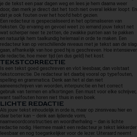
je de tekst een paar dagen weg en lees je hem daarna weer
 op de
door, dan merk je direct dat het toch niet overal lekker loopt. En
e. Hierdoor
dat je ook fouten over het hoofd hebt gezien.
 website-
Een redacteur is gespecialiseerd in het optimaliseren van
teksten. Op ervaring en gevoel weet zo iemand jouw tekst net
ren
wat scherper neer te zetten, de zwakke punten aan te pakken
nte
en natuurlijk hem taalkundig helemaal in orde te maken. Een
enties
redacteur kan op verschillende niveaus met je tekst aan de slag
gebaseerd
gaan, afhankelijk van hoe goed hij is geschreven. Hoe intensiever
de redactie, hoe meer tijd (en dus geld) het kost.
 gedrag van
TEKSTCORRECTIE
ezoeker.
Is een tekst goed geschreven en vlot leesbaar, dan volstaat
tekstcorrectie. De redacteur let daarbij vooral op typefouten,
spelling en grammatica. Denk aan het al dan niet
uren
aaneenschrijven van woorden, interpunctie en het correct
gebruik van termen en afkortingen. Een must voor elke schrijver,
want taalfouten horen niet thuis in een boek.
LICHTE REDACTIE
Als jouw tekst inhoudelijk in orde is, maar op zinsniveau hier en
daar beter kan – denk aan lijdende vorm,
naamwoordconstructies en woordherhaling – dan is lichte
redactie nodig. Hiermee maakt een redacteur je tekst lekkerder
leesbaar en nog toegankelijker voor de lezer. Uiteraard neemt