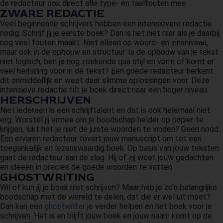
de redacteur ook direct alle type- en taalfouten mee.
ZWARE REDACTIE
Veel beginnende schrijvers hebben een intensievere redactie
nodig. Schrijf jij je eerste boek? Dan is het niet raar als je daarbij
nog veel fouten maakt. Niet alleen op woord- en zinsniveau,
maar ook in de opbouw en structuur. Is de opbouw van je tekst
niet logisch, ben je nog zoekende qua stijl en vorm of komt er
veel herhaling voor in de tekst? Een goede redacteur herkent
dit onmiddellijk en weet daar slimme oplossingen voor. Deze
intensieve redactie tilt je boek direct naar een hoger niveau.
HERSCHRIJVEN
Niet iedereen is een schrijftalent en dat is ook helemaal niet
erg. Worstel jij ermee om je boodschap helder op papier te
krijgen, lukt het je niet de juiste woorden te vinden? Geen nood.
Een ervaren redacteur tovert jouw manuscript om tot een
toegankelijk en lezenswaardig boek. Op basis van jouw teksten
gaat de redacteur aan de slag. Hij of zij weet jouw gedachten
en ideeën in precies de goede woorden te vatten.
GHOSTWRITING
Wil of kun jij je boek niet schrijven? Maar heb je zo’n belangrijke
boodschap met de wereld te delen, dat die er wel uit moet?
Dan kan een
ghostwriter
je verder helpen en het boek voor je
schrijven. Het is en blijft jouw boek en jouw naam komt op de