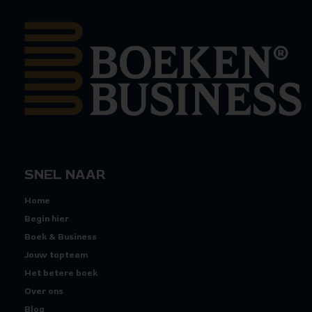
SNEL NAAR
Home
Begin hier
Boek & Business
Jouw topteam
Het betere boek
Over ons
Blog