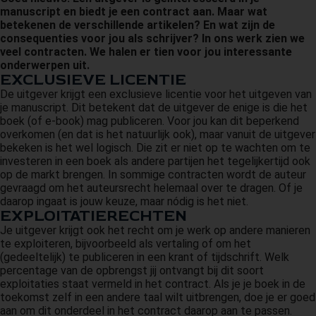
manuscript en biedt je een contract aan. Maar wat
 op de
betekenen de verschillende artikelen? En wat zijn de
e. Hierdoor
consequenties voor jou als schrijver? In ons werk zien we
 website-
veel contracten. We halen er tien voor jou interessante
ren
onderwerpen uit.
EXCLUSIEVE LICENTIE
nte
De uitgever krijgt een exclusieve licentie voor het uitgeven van
enties
je manuscript. Dit betekent dat de uitgever de enige is die het
gebaseerd
boek (of e-book) mag publiceren. Voor jou kan dit beperkend
 gedrag van
overkomen (en dat is het natuurlijk ook), maar vanuit de uitgever
bekeken is het wel logisch. Die zit er niet op te wachten om te
ezoeker.
investeren in een boek als andere partijen het tegelijkertijd ook
op de markt brengen. In sommige contracten wordt de auteur
gevraagd om het auteursrecht helemaal over te dragen. Of je
uren
daarop ingaat is jouw keuze, maar nódig is het niet.
EXPLOITATIERECHTEN
Je uitgever krijgt ook het recht om je werk op andere manieren
te exploiteren, bijvoorbeeld als vertaling of om het
(gedeeltelijk) te publiceren in een krant of tijdschrift. Welk
percentage van de opbrengst jij ontvangt bij dit soort
exploitaties staat vermeld in het contract. Als je je boek in de
toekomst zelf in een andere taal wilt uitbrengen, doe je er goed
aan om dit onderdeel in het contract daarop aan te passen.