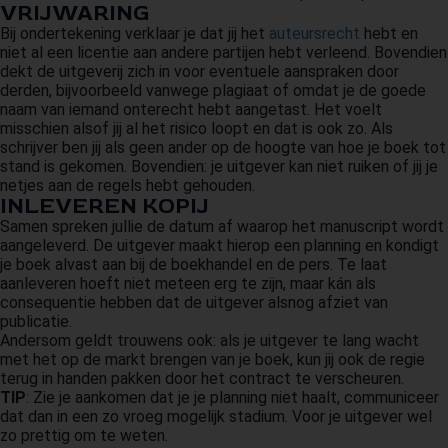
VRIJWARING
Bij ondertekening verklaar je dat jij het
auteursrecht
hebt en
niet al een licentie aan andere partijen hebt verleend. Bovendien
dekt de uitgeverij zich in voor eventuele aanspraken door
derden, bijvoorbeeld vanwege plagiaat of omdat je de goede
naam van iemand onterecht hebt aangetast. Het voelt
misschien alsof jij al het risico loopt en dat is ook zo. Als
schrijver ben jij als geen ander op de hoogte van hoe je boek tot
stand is gekomen. Bovendien: je uitgever kan niet ruiken of jij je
netjes aan de regels hebt gehouden.
INLEVEREN KOPIJ
Samen spreken jullie de datum af waarop het manuscript wordt
aangeleverd. De uitgever maakt hierop een planning en kondigt
je boek alvast aan bij de boekhandel en de pers. Te laat
aanleveren hoeft niet meteen erg te zijn, maar kán als
consequentie hebben dat de uitgever alsnog afziet van
publicatie.
Andersom geldt trouwens ook: als je uitgever te lang wacht
met het op de markt brengen van je boek, kun jij ook de regie
terug in handen pakken door het contract te verscheuren.
TIP
: Zie je aankomen dat je je planning niet haalt, communiceer
dat dan in een zo vroeg mogelijk stadium. Voor je uitgever wel
zo prettig om te weten.