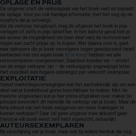
OPLAGE EN PRIJS
De uitgever stelt de verkoopprijs van het boek vast en bepaalt
de oplage. Voor jou ook handige informatie, met het oog op de
royalty’s die je ontvangt.
Als de verkoop terugloopt, mag de uitgever het boek in prijs
verlagen of zelfs in prijs opheffen. In het laatste geval heb je
als auteur de mogelijkheid om (een deel van) de restvoorraad
tegen een zacht prijsje op te kopen. Wat daarna over is, gaat
naar opkopers die je boek vervolgens tegen gereduceerd tarief
aanbieden.Van ons eigen boek
IQ te koop!
hebben we alle
restexemplaren overgenomen. Daardoor konden we – omdat
we de enige verkoper zijn – de verkoopprijs ongewijzigd laten.
Het voordeel: een hogere opbrengst per verkocht exemplaar.
EXPLOITATIE
Vanuit marketingoverwegingen kan het aantrekkelijk zijn om een
deel van je boekinhoud gratis beschikbaar te maken. Met de
meeste uitgeverijen kun je hier prima afspraken over maken (in
principe bevordert dit namelijk de verkoop van je boek). Maar de
hele inhoud van het boek weggeven om meer trainingen te
kunnen verkopen? Daar zal geen uitgever mee akkoord gaan
(tenzij je elk boek eerst zelf hebt ingekocht, natuurlijk).
AUTEURSEXEMPLAREN
Bij verschijning van je boek, maar ook bij iedere herdruk die nog