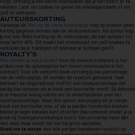
volgt, ontvang jij een aantal exemplaren die je niet hoeft af te
rekenen. Leuk om cadeau te geven als relatiegeschenk of om
zelf te verkopen.
AUTEURSKORTING
Vanwege de
Wet op de vaste boekenprijs
mag op boeken geen
korting gegeven worden aan de eindconsument. Als auteur krijg
jij wel een flinke korting op de verkoopprijs, die kan oplopen tot
maar liefst 40%. Dit maakt het interessant om zelf boeken te
verkopen bij je trainingen of wanneer je lezingen geeft.
ROYALTY’S
Wat verdien je aan je boek?
Voor de meeste schrijvers is het
artikel over de opbrengsten het meest interessante in het
contract. Voor elk verkocht boek ontvang jij een percentage
van de verkoopprijs, dit worden de royalty’s genoemd. Vaak
hanteert de uitgeverij een staffel: een basispercentage dat
aardig kan oplopen als je boek een bestseller wordt. Bij debuten
is er meestal weinig ruimte om te onderhandelen over het
royaltypercentage. Maar doe gerust een poging als je vorige
boek een bestseller was, of als je jaarlijks honderden boeken
binnen je eigen kanalen kunt afzetten (bijvoorbeeld omdat je je
boek bij trainingen/workshops inzet). Een procentje meer lijkt
niet veel, maar wordt dat wel bij grote aantallen.
Goed om te weten
: niet alle partijen berekenen royalty’s op
dezelfde manier. De meeste traditionele kwaliteitsuitgeverijen