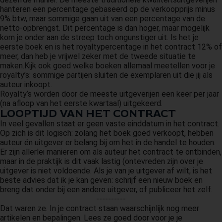
hanteren een percentage gebaseerd op de verkoopprijs minus
9% btw, maar sommige gaan uit van een percentage van de
netto-opbrengst. Dit percentage is dan hoger, maar mogelijk
kom je onder aan de streep toch ongunstiger uit. Is het je
eerste boek en is het royaltypercentage in het contract 12% of
meer, dan heb je vrijwel zeker met de tweede situatie te
maken.Kijk ook goed welke boeken allemaal meetellen voor je
royalty’s: sommige partijen sluiten de exemplaren uit die jij als
auteur inkoopt.
Royalty’s worden door de meeste uitgeverijen een keer per jaar
(na afloop van het eerste kwartaal) uitgekeerd.
LOOPTIJD VAN HET CONTRACT
In veel gevallen staat er geen vaste einddatum in het contract.
Op zich is dit logisch: zolang het boek goed verkoopt, hebben
auteur én uitgever er belang bij om het in de handel te houden.
Er zijn allerlei manieren om als auteur het contract te ontbinden,
maar in de praktijk is dit vaak lastig (ontevreden zijn over je
uitgever is niet voldoende. Als je van je uitgever af wilt, is het
beste advies dat ik je kan geven: schrijf een nieuw boek en
breng dat onder bij een andere uitgever, of publiceer het zelf.
----------
Dat waren ze. In je contract staan waarschijnlijk nog meer
artikelen en bepalingen. Lees ze goed door voor je je