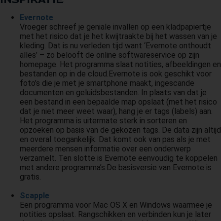
 op de
Evernote
e. Hierdoor
Vroeger schreef je geniale invallen op een kladpapiertje
 website-
met het risico dat je het kwijtraakte bij het wassen van je
ren
kleding. Dat is nu verleden tijd want ‘Evernote onthoudt
alles’ – zo belooft de online softwareservice op zijn
nte
homepage. Het programma slaat notities, afbeeldingen en
enties
bestanden op in de cloud.Evernote is ook geschikt voor
gebaseerd
foto’s die je met je smartphone maakt, ingescande
 gedrag van
documenten en geluidsbestanden. In plaats van dat je
een bestand in een bepaalde map opslaat (met het risico
ezoeker.
dat je niet meer weet waar), hang je er tags (labels) aan.
Het programma is uitermate sterk in sorteren en
opzoeken op basis van de gekozen tags. De data zijn altijd
uren
en overal toegankelijk. Dat komt ook van pas als je met
meerdere mensen informatie over een onderwerp
verzamelt. Ten slotte is Evernote eenvoudig te koppelen
met andere programma’s.De basisversie van Evernote is
gratis.
Scapple
Een programma voor Mac OS X en Windows waarmee je
notities opslaat. Rangschikken en verbinden kun je later