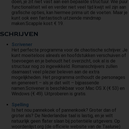
doen, je zit niet vast aan een bepaalde structuur. Wie puur
functionaliteit wil en verder niet veel tijd kwijt wil zijn aan
grafische opties, kan hiermee prima uit de voeten. Maar je
kunt ook een fantastisch uitziende mindmap
maken.Scapple kost € 19.
SCHRIJVEN
Scrivener
Het perfecte programma voor de chaotische schrijver. Je
kunt moeiteloos alinea’s en hoofdstukken verschuiven of
toevoegen en je behoudt het overzicht, ook al is de
structuur nog zo ingewikkeld. Romanschrijvers zullen
daarnaast veel plezier beleven aan de extra
mogelijkheden. Het programma onthoudt de personages
en genereert – als je dat wilt – bijpassende
namen.Scrivener is beschikbaar voor Mac OS X (€ 53) en
Windows (€ 49). Uitproberen is gratis.
Spelling
Is het nou pannekoek of pannenkoek? Groter dan of
groter als? De Nederlandse taal is lastig, en je wilt
natuurlijk geen flater slaan bij potentiële uitgevers. Op
woordenlijst.org (de officiële website van de Taalunie)