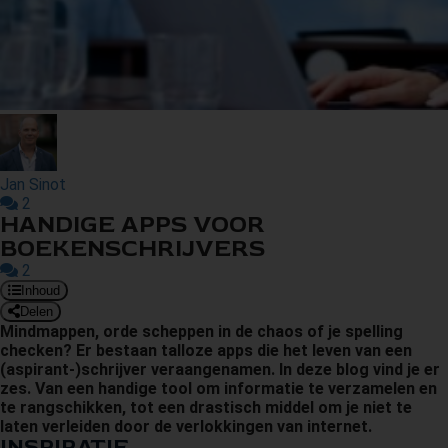
s kan de
e niet
oneren.
ieken
ische
s worden
kt om
Jan Sinot
em
2
HANDIGE APPS VOOR
tie te
BOEKENSCHRIJVERS
elen over
2
drag van
Inhoud
zoeker op
Delen
site.
Mindmappen, orde scheppen in de chaos of je spelling
checken? Er bestaan talloze apps die het leven van een
ing
(aspirant-)schrijver veraangenamen. In deze blog vind je er
zes. Van een handige tool om informatie te verzamelen en
ingcookies
te rangschikken, tot een drastisch middel om je niet te
 gebruikt
laten verleiden door de verlokkingen van internet.
oekers te
INSPIRATIE