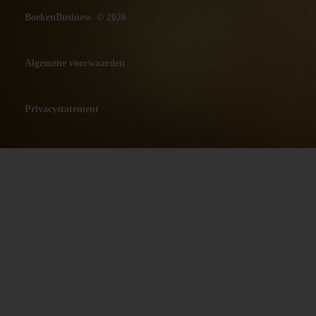
BoekenBusiness © 2026
Algemene voorwaarden
Privacystatement