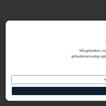
Wij gebruiken co
gebruikerservaring opt
Al