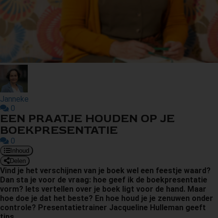
s kan de
e niet
oneren.
ieken
ische
s worden
kt om
em
Janneke
0
tie te
EEN PRAATJE HOUDEN OP JE
elen over
BOEKPRESENTATIE
drag van
0
zoeker op
Inhoud
site.
Delen
Vind je het verschijnen van je boek wel een feestje waard?
ing
Dan sta je voor de vraag: hoe geef ik de boekpresentatie
vorm? Iets vertellen over je boek ligt voor de hand. Maar
ingcookies
hoe doe je dat het beste? En hoe houd je je zenuwen onder
 gebruikt
controle? Presentatietrainer Jacqueline Hulleman geeft
oekers te
tips.