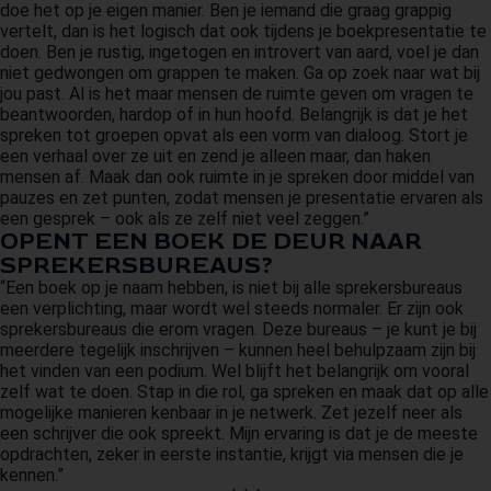
doe het op je eigen manier. Ben je iemand die graag grappig
vertelt, dan is het logisch dat ook tijdens je boekpresentatie te
doen. Ben je rustig, ingetogen en introvert van aard, voel je dan
niet gedwongen om grappen te maken. Ga op zoek naar wat bij
jou past. Al is het maar mensen de ruimte geven om vragen te
beantwoorden, hardop of in hun hoofd. Belangrijk is dat je het
spreken tot groepen opvat als een vorm van dialoog. Stort je
een verhaal over ze uit en zend je alleen maar, dan haken
mensen af. Maak dan ook ruimte in je spreken door middel van
pauzes en zet punten, zodat mensen je presentatie ervaren als
een gesprek – ook als ze zelf niet veel zeggen.”
OPENT EEN BOEK DE DEUR NAAR
SPREKERSBUREAUS?
“Een boek op je naam hebben, is niet bij alle sprekersbureaus
een verplichting, maar wordt wel steeds normaler. Er zijn ook
sprekersbureaus die erom vragen. Deze bureaus – je kunt je bij
meerdere tegelijk inschrijven – kunnen heel behulpzaam zijn bij
het vinden van een podium. Wel blijft het belangrijk om vooral
zelf wat te doen. Stap in die rol, ga spreken en maak dat op alle
mogelijke manieren kenbaar in je netwerk. Zet jezelf neer als
een schrijver die ook spreekt. Mijn ervaring is dat je de meeste
opdrachten, zeker in eerste instantie, krijgt via mensen die je
kennen.”