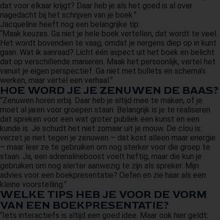
dat voor elkaar krijgt? Daar heb je als het goed is al over
nagedacht bij het schrijven van je boek.”
Jacqueline heeft nog een belangrijke tip:
“Maak keuzes. Ga niet je hele boek vertellen, dat wordt te veel.
Het wordt bovendien te vaag, omdat je nergens diep op in kunt
gaan. Wat ik aanraad? Licht één aspect uit het boek en belicht
dat op verschillende manieren. Maak het persoonlijk, vertel het
vanuit je eigen perspectief. Ga niet met bullets en schema’s
werken, maar vertel een verhaal.”
HOE WORD JE JE ZENUWEN DE BAAS?
“Zenuwen horen erbij. Daar heb je altijd mee te maken, of je
moet al jaren voor groepen staan. Belangrijk is je te realiseren
dat spreken voor een wat groter publiek een kunst en een
kunde is. Je schudt het niet zomaar uit je mouw. De clou is:
verzet je niet tegen je zenuwen – dat kost alleen maar energie
– maar leer ze te gebruiken om nog sterker voor die groep te
staan. Ja, een adrenalineboost voelt heftig, maar die kun je
gebruiken om nog alerter aanwezig te zijn als spreker. Mijn
advies voor een boekpresentatie? Oefen en zie haar als een
kleine voorstelling.”
WELKE TIPS HEB JE VOOR DE VORM
VAN EEN BOEKPRESENTATIE?
“Iets interactiefs is altijd een goed idee. Maar ook hier geldt: