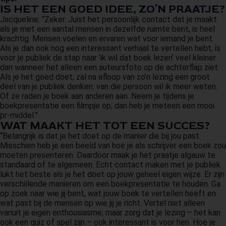
IS HET EEN GOED IDEE, ZO’N PRAATJE?
 op de
Jacqueline: “Zeker. Juist het persoonlijk contact dat je maakt
e. Hierdoor
als je met een aantal mensen in dezelfde ruimte bent, is heel
 website-
krachtig. Mensen voelen en ervaren wat voor iemand je bent.
ren
Als je dan ook nog een interessant verhaal te vertellen hebt, is
nte
voor je publiek de stap naar ‘ik wil dat boek lezen’ veel kleiner
dan wanneer het alleen een auteursfoto op de achterflap ziet.
enties
Als je het goed doet, zal na afloop van zo’n lezing een groot
gebaseerd
deel van je publiek denken: van die persoon wil ik meer weten.
 gedrag van
Of ze raden je boek aan anderen aan. Neem je tijdens je
boekpresentatie een filmpje op, dan heb je meteen een mooi
ezoeker.
pr-middel.”
WAT MAAKT HET TOT EEN SUCCES?
“Belangrijk is dat je het doet op de manier die bij jou past.
uren
Misschien heb je een beeld van hoe je als schrijver een boek zou
moeten presenteren. Daardoor maak je het praatje algauw te
standaard of te algemeen. Echt contact maken met je publiek
lukt het beste als je het doet op jouw geheel eigen wijze. Er zijn
verschillende manieren om een boekpresentatie te houden. Ga
op zoek naar wie jij bent, wat jouw boek te vertellen heeft en
wat past bij de mensen op wie jij je richt. Vertel niet alleen
vanuit je eigen enthousiasme, maar zorg dat je lezing – het kan
ook een quiz of spel zijn – ook interessant is voor hen. Hoe je