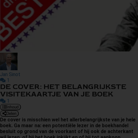
s kan de
e niet
oneren.
ieken
ische
s worden
kt om
em
tie te
Jan Sinot
elen over
1
drag van
DE COVER: HET BELANGRIJKSTE
zoeker op
VISITEKAARTJE VAN JE BOEK
site.
1
Inhoud
ing
Delen
De cover is misschien wel het allerbelangrijkste van je hele
ingcookies
boek. Ga maar na: een potentiële lezer in de boekhandel
 gebruikt
besluit op grond van de voorkant of hij ook de achterkant
oekers te
wil lezen, of hij het boek inkijkt en of hij tot aankoop