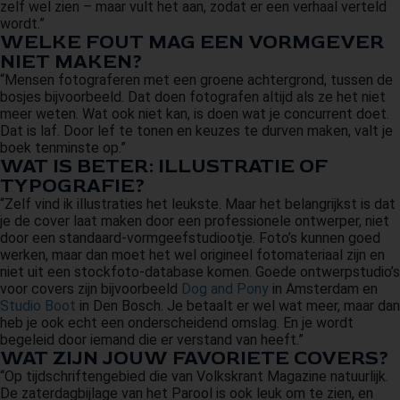
zelf wel zien – maar vult het aan, zodat er een verhaal verteld
wordt.”
WELKE FOUT MAG EEN VORMGEVER
NIET MAKEN?
“Mensen fotograferen met een groene achtergrond, tussen de
bosjes bijvoorbeeld. Dat doen fotografen altijd als ze het niet
meer weten. Wat ook niet kan, is doen wat je concurrent doet.
Dat is laf. Door lef te tonen en keuzes te durven maken, valt je
boek tenminste op.”
WAT IS BETER: ILLUSTRATIE OF
TYPOGRAFIE?
“Zelf vind ik illustraties het leukste. Maar het belangrijkst is dat
je de cover laat maken door een professionele ontwerper, niet
door een standaard-vormgeefstudiootje. Foto’s kunnen goed
werken, maar dan moet het wel origineel fotomateriaal zijn en
niet uit een stockfoto-database komen. Goede ontwerpstudio’s
voor covers zijn bijvoorbeeld
Dog and Pony
in Amsterdam en
Studio Boot
in Den Bosch. Je betaalt er wel wat meer, maar dan
heb je ook echt een onderscheidend omslag. En je wordt
begeleid door iemand die er verstand van heeft.”
WAT ZIJN JOUW FAVORIETE COVERS?
“Op tijdschriftengebied die van Volkskrant Magazine natuurlijk.
De zaterdagbijlage van het Parool is ook leuk om te zien, en