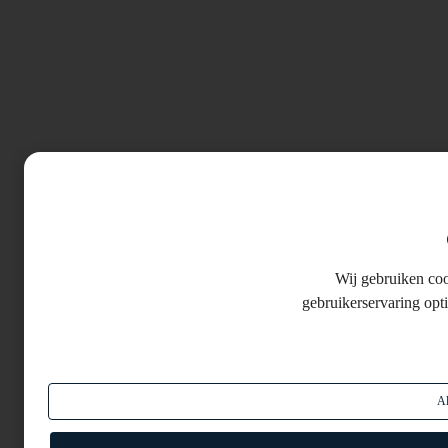
Wij gebruiken co
gebruikerservaring opt
Al