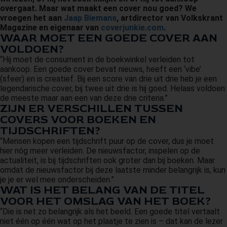
overgaat. Maar wat maakt een cover nou goed? We
 op de
vroegen het aan
Jaap Biemans
, artdirector van Volkskrant
e. Hierdoor
Magazine en eigenaar van
coverjunkie.com
.
 website-
WAAR MOET EEN GOEDE COVER AAN
ren
VOLDOEN?
nte
“Hij moet de consument in de boekwinkel verleiden tot
aankoop. Een goede cover bevat nieuws, heeft een ‘vibe’
enties
(sfeer) en is creatief. Bij een score van drie uit drie heb je een
gebaseerd
legendarische cover, bij twee uit drie is hij goed. Helaas voldoen
 gedrag van
de meeste maar aan een van deze drie criteria.”
ZIJN ER VERSCHILLEN TUSSEN
ezoeker.
COVERS VOOR BOEKEN EN
TIJDSCHRIFTEN?
uren
“Mensen kopen een tijdschrift puur op de cover, dus je moet
hier nóg meer verleiden. De nieuwsfactor, inspelen op de
actualiteit, is bij tijdschriften ook groter dan bij boeken. Maar
omdat de nieuwsfactor bij deze laatste minder belangrijk is, kun
je je er wel mee onderscheiden.”
WAT IS HET BELANG VAN DE TITEL
VOOR HET OMSLAG VAN HET BOEK?
“Die is net zo belangrijk als het beeld. Een goede titel vertaalt
niet één op één wat op het plaatje te zien is – dat kan de lezer