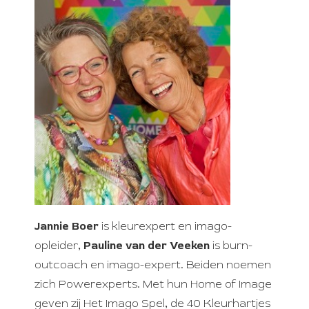
s kan de
e niet
oneren.
ieken
ische
s worden
kt om
em
tie te
elen over
drag van
zoeker op
site.
Jannie Boer
is kleurexpert en imago-
opleider,
Pauline van der Veeken
is burn-
ing
outcoach en imago-expert. Beiden noemen
ingcookies
zich Powerexperts. Met hun Home of Image
 gebruikt
geven zij Het Imago Spel, de 40 Kleurhartjes
oekers te