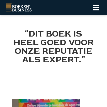
ngen
“DIT BOEK IS
tatement
HEEL GOED VOOR
ONZE REPUTATIE
oneel
ALS EXPERT.”
onele
s zijn
kelijk om
bsite te
ken. Ze
 gebruikt
asisfuncties
der deze