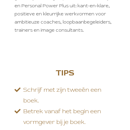
 op de
en Personal Power Plus uit: kant-en-klare,
e. Hierdoor
positieve en kleurrijke werkvormen voor
 website-
ambitieuze coaches, loopbaanbegeleiders,
ren
trainers en image consultants.
nte
enties
gebaseerd
 gedrag van
ezoeker.
TIPS
uren
Schrijf met zijn tweeën een
boek.
Betrek vanaf het begin een
vormgever bij je boek.