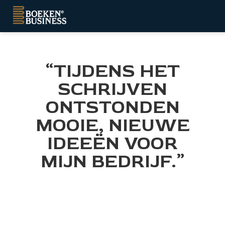
ngen
“TIJDENS HET
tatement
SCHRIJVEN
ONTSTONDEN
oneel
MOOIE, NIEUWE
onele
IDEEËN VOOR
s zijn
MIJN BEDRIJF.”
kelijk om
bsite te
ken. Ze
 gebruikt
asisfuncties
der deze