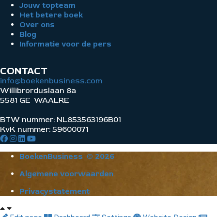
Jouw topteam
Het betere boek
Over ons
Blog
Informatie voor de pers
CONTACT
info@boekenbusiness.com
Willibrorduslaan 8a
5581 GE WAALRE
BTW nummer: NL853563196B01
KvK nummer: 59600071
BoekenBusiness © 2026
Algemene voorwaarden
Privacystatement