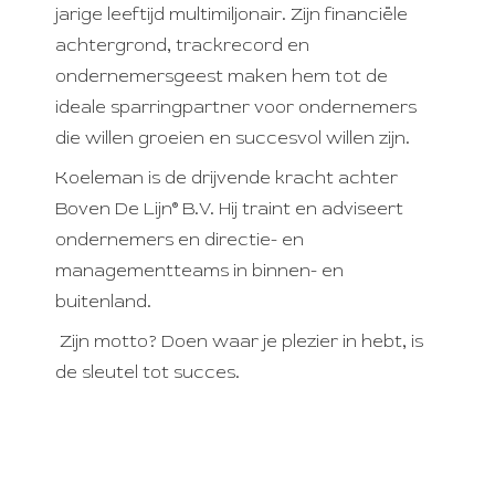
jarige leeftijd multimiljonair. Zijn financiële
 op de
achtergrond, trackrecord en
e. Hierdoor
 website-
ondernemersgeest maken hem tot de
ren
ideale sparringpartner voor ondernemers
nte
die willen groeien en succesvol willen zijn.
enties
Koeleman is de drijvende kracht achter
gebaseerd
 gedrag van
Boven De Lijn® B.V. Hij traint en adviseert
ezoeker.
ondernemers en directie- en
managementteams in binnen- en
buitenland.
uren
Zijn motto? Doen waar je plezier in hebt, is
de sleutel tot succes.