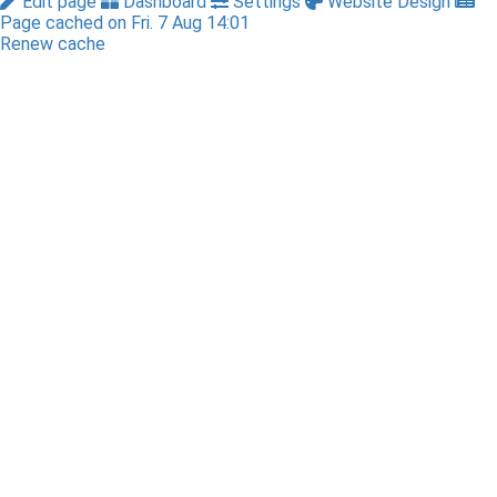
Edit page
Dashboard
Settings
Website Design
Page cached on Fri. 7 Aug 14:01
Renew cache