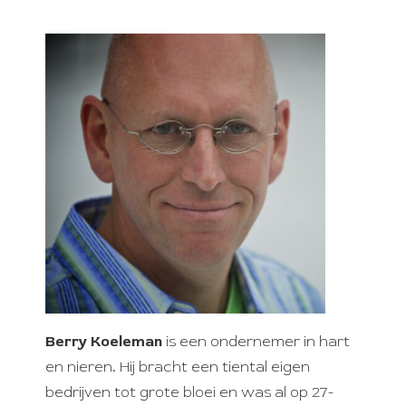
s kan de
e niet
oneren.
ieken
ische
s worden
kt om
em
tie te
elen over
drag van
zoeker op
site.
ing
Berry Koeleman
is een ondernemer in hart
ingcookies
en nieren. Hij bracht een tiental eigen
 gebruikt
bedrijven tot grote bloei en was al op 27-
oekers te