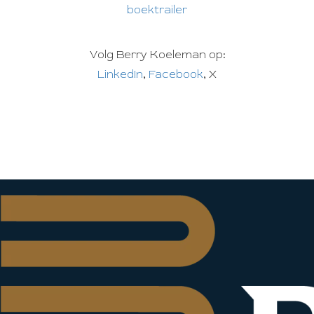
boektrailer
Volg Berry Koeleman op:
LinkedIn
,
Facebook
, X