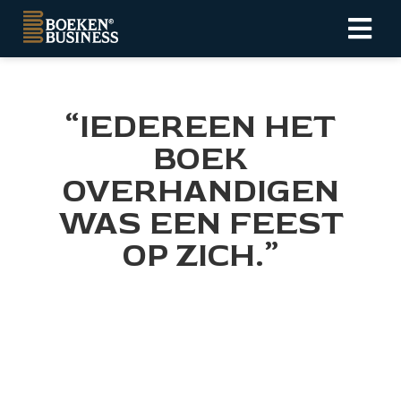
ngen
“IEDEREEN HET
tatement
BOEK
OVERHANDIGEN
oneel
WAS EEN FEEST
onele
OP ZICH.”
s zijn
kelijk om
bsite te
ken. Ze
 gebruikt
asisfuncties
der deze