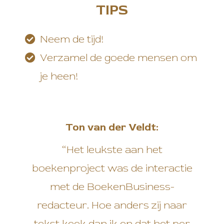
TIPS
 op de
e. Hierdoor
 website-
Neem de tijd!
ren
Verzamel de goede mensen om
nte
enties
je heen!
gebaseerd
 gedrag van
ezoeker.
Ton van der Veldt:
uren
“Het leukste aan het
boekenproject was de interactie
met de BoekenBusiness-
redacteur. Hoe anders zij naar
tekst keek dan ik en dat het per