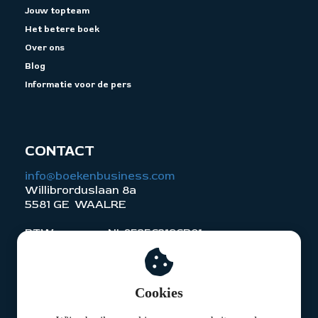
Jouw topteam
Het betere boek
Over ons
Blog
Informatie voor de pers
CONTACT
info@boekenbusiness.com
Willibrorduslaan 8a
5581 GE WAALRE
BTW nummer: NL853563196B01
KvK nummer: 59600071
Cookies