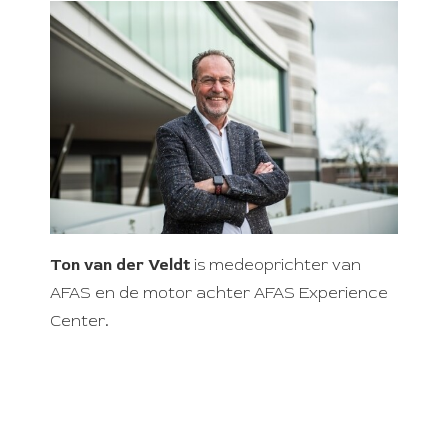
s kan de
e niet
oneren.
ieken
ische
s worden
kt om
em
tie te
elen over
Ton van der Veldt
is medeoprichter van
drag van
AFAS en de motor achter AFAS Experience
zoeker op
Center.
site.
ing
ingcookies
 gebruikt
oekers te